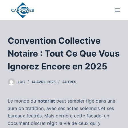
P
a
s
s
e
Convention Collective
r
a
Notaire : Tout Ce Que Vous
u
Ignorez Encore en 2025
c
o
n
LUC
14 AVRIL 2025
AUTRES
t
e
Le monde du
notariat
peut sembler figé dans une
n
aura de tradition, avec ses actes solennels et ses
u
bureaux feutrés. Mais derrière cette façade, un
document discret régit la vie de ceux qui y